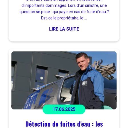
d'importants dommages. Lors d'un sinistre, une
question se pose : qui paye en cas de fuite d'eau ?
Est-ce le propriétaire, le ...
LIRE LA SUITE
17.06.2025
Détection de fuites d'eau : les