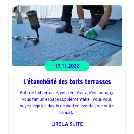
13.11.2022
L’étanchéité des toits terrasses
Aahh le toit terrasse, vous en rêviez, c’est beau, ça
vous fait un espace supplémentaire ! Vous vous
voyez déjà les doigts de pied en éventail, sur votre
transat,...
LIRE LA SUITE