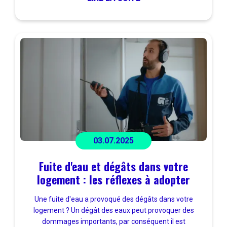
03.07.2025
Fuite d'eau et dégâts dans votre
logement : les réflexes à adopter
Une fuite d'eau a provoqué des dégâts dans votre
logement ? Un dégât des eaux peut provoquer des
dommages importants, par conséquent il est