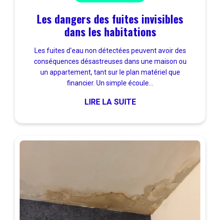
Les dangers des fuites invisibles
dans les habitations
Les fuites d'eau non détectées peuvent avoir des
conséquences désastreuses dans une maison ou
un appartement, tant sur le plan matériel que
financier. Un simple écoule...
LIRE LA SUITE