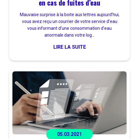
en cas de fuites d’eau
Mauvaise surprise à la boite aux lettres aujourd’hui,
vous avez reçu un courrier de votre service d’eau
vous informant d’une consommation d’eau
anormale dans votre log...
LIRE LA SUITE
05.03.2021