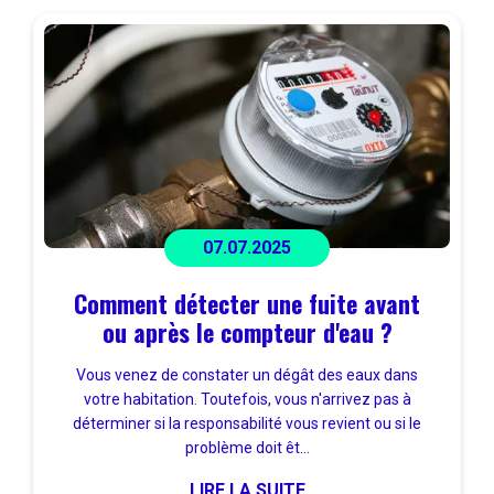
07.07.2025
Comment détecter une fuite avant
ou après le compteur d'eau ?
Vous venez de constater un dégât des eaux dans
votre habitation. Toutefois, vous n'arrivez pas à
déterminer si la responsabilité vous revient ou si le
problème doit êt...
LIRE LA SUITE