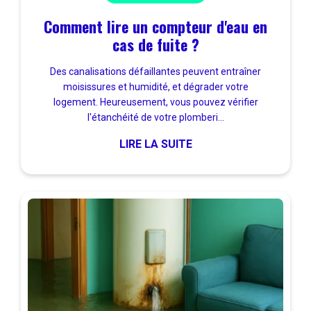
Comment lire un compteur d'eau en
cas de fuite ?
Des canalisations défaillantes peuvent entraîner
moisissures et humidité, et dégrader votre
logement. Heureusement, vous pouvez vérifier
l'étanchéité de votre plomberi...
LIRE LA SUITE