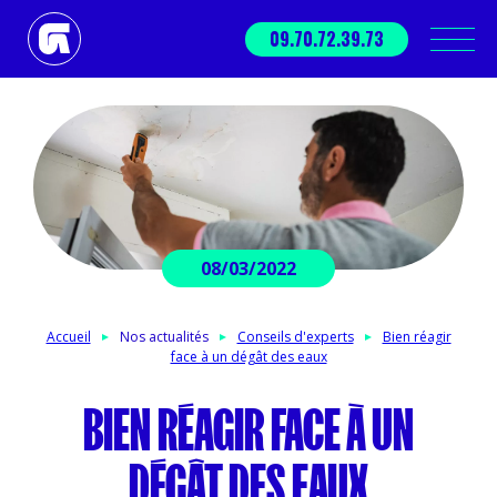
09.70.72.39.73
08/03/2022
Accueil
Nos actualités
Conseils d'experts
Bien réagir
face à un dégât des eaux
BIEN RÉAGIR FACE À UN
DÉGÂT DES EAUX