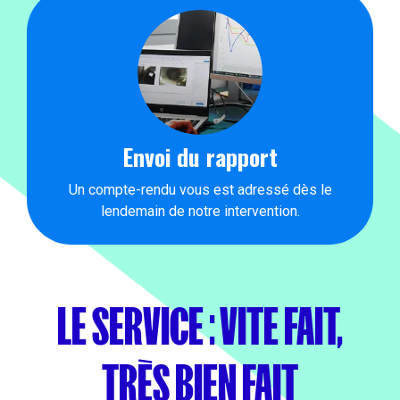
Envoi du rapport
Un compte-rendu vous est adressé dès le
lendemain de notre intervention.
LE SERVICE : VITE FAIT,
TRÈS BIEN FAIT