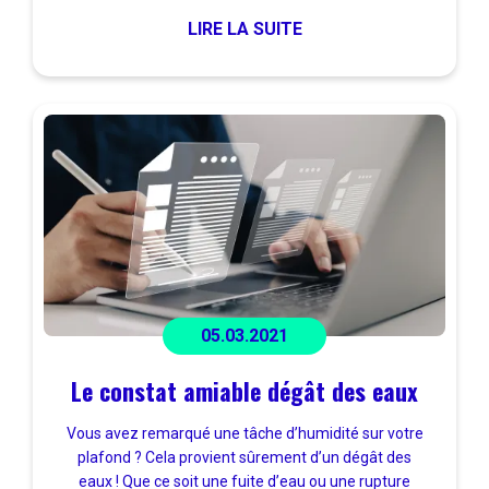
LIRE LA SUITE
05.03.2021
Le constat amiable dégât des eaux
Vous avez remarqué une tâche d’humidité sur votre
plafond ? Cela provient sûrement d’un dégât des
eaux ! Que ce soit une fuite d’eau ou une rupture