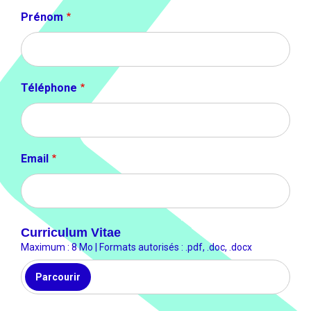
Prénom
Téléphone
Email
Curriculum Vitae
Maximum : 8 Mo | Formats autorisés : .pdf, .doc, .docx
Parcourir