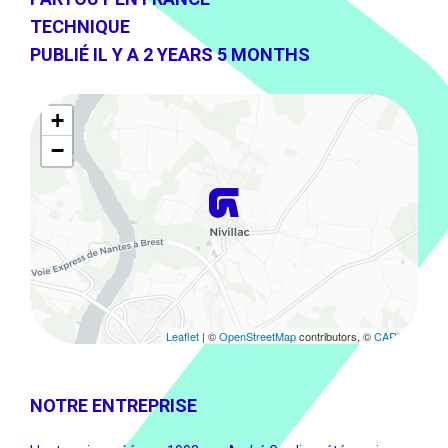
TECHNIQUE
PUBLIÉ IL Y A 2 YEARS 5 MONTHS
+
−
Leaflet
| ©
OpenStreetMap
contributors, ©
CARTO
NOTRE ENTREPRISE